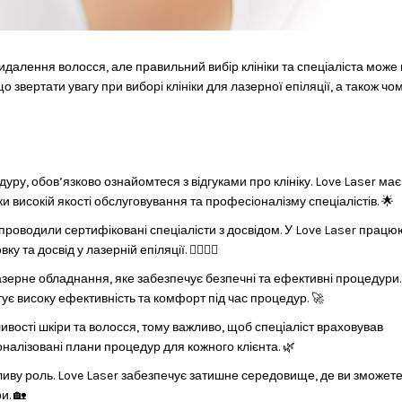
идалення волосся, але правильний вибір клініки та спеціаліста може
о звертати увагу при виборі клініки для лазерної епіляції, а також чо
дуру, обов’язково ознайомтеся з відгуками про клініку. Love Laser має
ки високій якості обслуговування та професіоналізму спеціалістів. 🌟
проводили сертифіковані спеціалісти з досвідом. У Love Laser прац
 та досвід у лазерній епіляції. 👩‍⚕️👨‍⚕️
лазерне обладнання, яке забезпечує безпечні та ефективні процедури.
тує високу ефективність та комфорт під час процедур. 🚀
ивості шкіри та волосся, тому важливо, щоб спеціаліст враховував
оналізовані плани процедур для кожного клієнта. 🌿
жливу роль. Love Laser забезпечує затишне середовище, де ви зможет
и. 🏡