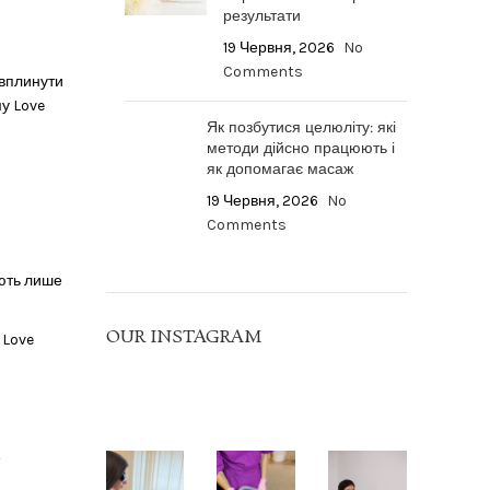
результати
19 Червня, 2026
No
Comments
 вплинути
му Love
Як позбутися целюліту: які
методи дійсно працюють і
як допомагає масаж
19 Червня, 2026
No
Comments
юють лише
OUR INSTAGRAM
 Love
е