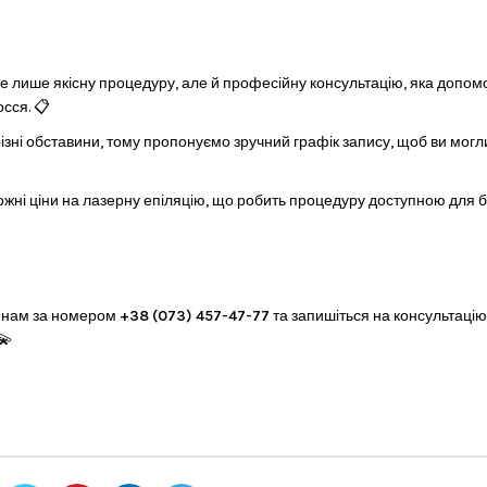
 не лише якісну процедуру, але й професійну консультацію, яка допо
сся. 📋
різні обставини, тому пропонуємо зручний графік запису, щоб ви могл
ожні ціни на лазерну епіляцію, що робить процедуру доступною для 
е нам за номером
+38 (073) 457-47-77
та запишіться на консультацію
💫