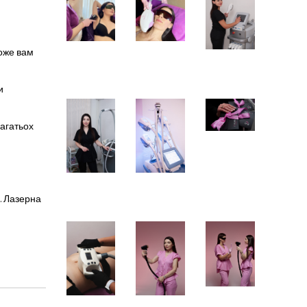
може вам
и
багатьох
. Лазерна