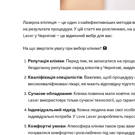
Лазерна епіляція — це один з найефективніших методів в
на результати процедури. У цій статті ми розглянемо, на щ
Laser у Чернігові — це відмінний вибір для вас.
На що звертати увагу при виборі клініки? 🏥
Репутація клініки
: Перед тим, як записатися на проце
бездоганну репутацію серед клієнтів у Чернігові, завдя
Кваліфікація спеціалістів
: Важливо, щоб процедуру 
висококваліфіковані лікарі, які мають відповідну підготовку
Сучасне обладнання
: Клініка повинна мати новітнє 
Laser використовує тільки сучасні технології, що гаран
Індивідуальний підхід
: Кожна людина має свої особл
індивідуальні потреби. У Love Laser розробляють перс
Комфортні умови
: Атмосфера клініки також грає ва
почуватися комфортно і розслаблено під час процедур