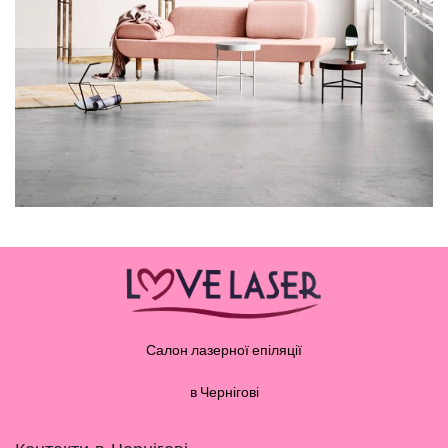
RHONCUS QUISQUE SOLLICITUDIN
DECOR
Салон лазерної епіляції
в Чернігові