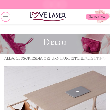
Записатись
Decor
ALL
ACCESSORIES
DECOR
FURNITURE
KITCHEN
LIGHTING