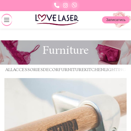
Записатись
Furniture
ALL
ACCESSORIES
DECOR
FURNITURE
KITCHEN
LIGHTING