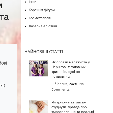
м
Інше
Корекція фігури
 та
Косметологія
Лазерна епіляція
НАЙНОВІШІ СТАТТІ
Як обрати масажиста у
бокі
Чернігові: 5 головних
критеріїв, щоб не
помилитися
о
19 Червня, 2026
No
я).
Comments
Чи допомагає масаж
схуднути: правда про
жироспалення та реальні