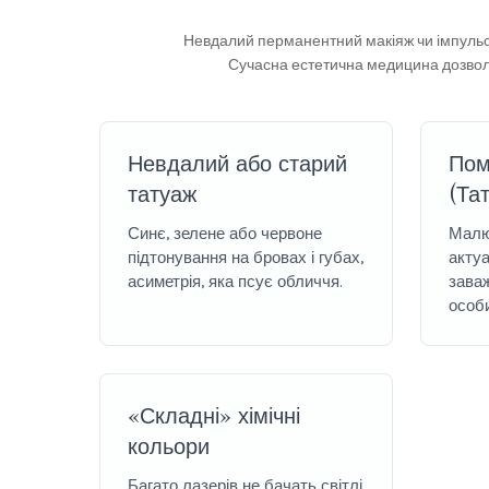
Невдалий перманентний макіяж чи імпульс
Сучасна естетична медицина дозволя
Невдалий або старий
Пом
татуаж
(Тат
Синє, зелене або червоне
Малю
підтонування на бровах і губах,
актуа
асиметрія, яка псує обличчя.
заваж
особ
«Складні» хімічні
кольори
Багато лазерів не бачать світлі