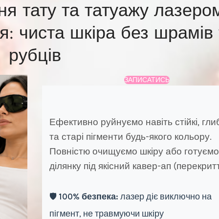
я тату та татуажу лазеро
я: чиста шкіра без шрамів
рубців
ЗАПИСАТИСЬ
Ефективно руйнуємо навіть стійкі, гли
та старі пігменти будь-якого кольору.
Повністю очищуємо шкіру або готуєм
ділянку під якісний кавер-ап (перекритт
🛡️
100% безпека:
лазер діє виключно на
пігмент, не травмуючи шкіру