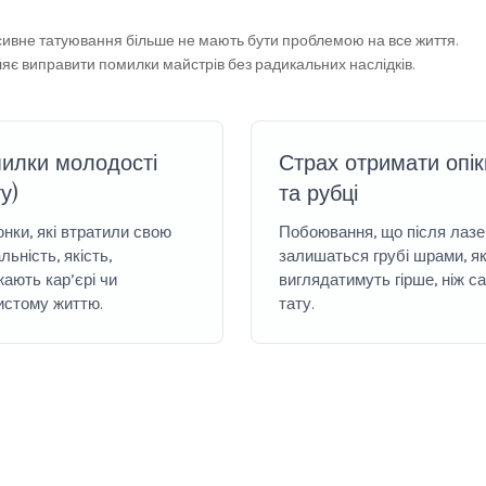
ивне татуювання більше не мають бути проблемою на все життя.
є виправити помилки майстрів без радикальних наслідків.
илки молодості
Страх отримати опік
у)
та рубці
нки, які втратили свою
Побоювання, що після лазе
льність, якість,
залишаться грубі шрами, як
ають кар’єрі чи
виглядатимуть гірше, ніж с
истому життю.
тату.