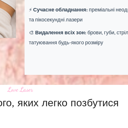
⚡
Сучасне обладнання:
преміальні неод
та пікосекундні лазери
🎨
Видалення всіх зон:
брови, губи, стріл
татуювання будь-якого розміру
Love Laser
о, яких легко позбутися