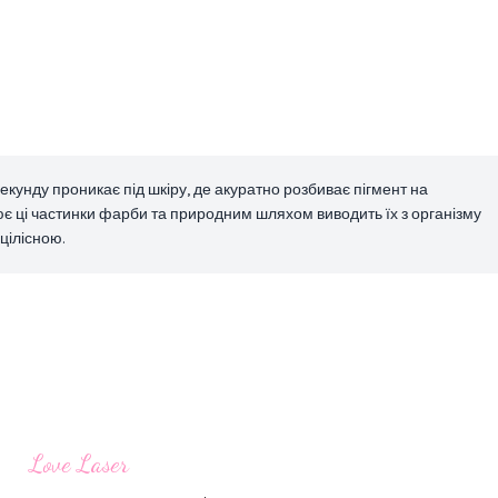
екунду проникає під шкіру, де акуратно розбиває пігмент на
є ці частинки фарби та природним шляхом виводить їх з організму
цілісною.
Love Laser