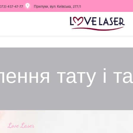
073) 457-47-77
Прилуки, вул. Київська, 277/1
ення тату і т
Love Laser