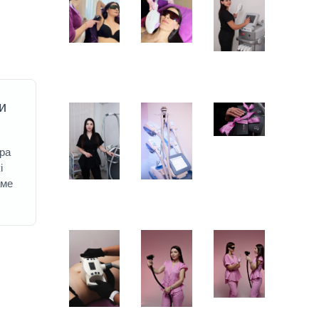
и
ра
і
аме