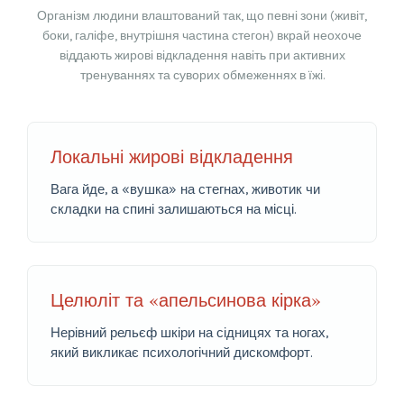
Організм людини влаштований так, що певні зони (живіт,
боки, галіфе, внутрішня частина стегон) вкрай неохоче
віддають жирові відкладення навіть при активних
тренуваннях та суворих обмеженнях в їжі.
Локальні жирові відкладення
Вага йде, а «вушка» на стегнах, животик чи
складки на спині залишаються на місці.
Целюліт та «апельсинова кірка»
Нерівний рельєф шкіри на сідницях та ногах,
який викликає психологічний дискомфорт.