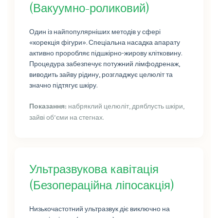
(Вакуумно-роликовий)
Один із найпопулярніших методів у сфері
«корекція фігури». Спеціальна насадка апарату
активно проробляє підшкірно-жирову клітковину.
Процедура забезпечує потужний лімфодренаж,
виводить зайву рідину, розгладжує целюліт та
значно підтягує шкіру.
Показання:
набряклий целюліт, дряблусть шкіри,
зайві об’єми на стегнах.
Ультразвукова кавітація
(Безопераційна ліпосакція)
Низькочастотний ультразвук діє виключно на