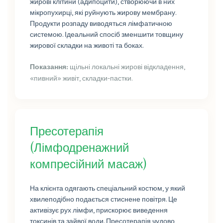
жирові клітини (адипоцити), створюючи в них
мікропухирці, які руйнують жирову мембрану.
Продукти розпаду виводяться лімфатичною
системою. Ідеальний спосіб зменшити товщину
жирової складки на животі та боках.
Показання:
щільні локальні жирові відкладення,
«пивний» живіт, складки-пастки.
Пресотерапія
(Лімфодренажний
компресійний масаж)
На клієнта одягають спеціальний костюм, у який
хвилеподібно подається стиснене повітря. Це
активізує рух лімфи, прискорює виведення
токсинів та зайвої води. Пресотерапія чудово