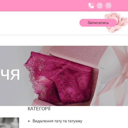
Записатись
ччя
КАТЕГОРІЇ
Видалення тату та татуажу