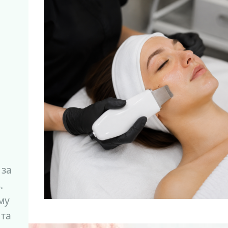
 за
.
му
 та