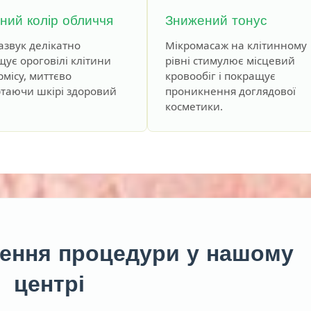
ний колір обличчя
Знижений тонус
азвук делікатно
Мікромасаж на клітинному
щує ороговілі клітини
рівні стимулює місцевий
рмісу, миттєво
кровообіг і покращує
таючи шкірі здоровий
проникнення доглядової
косметики.
ення процедури у нашому
центрі