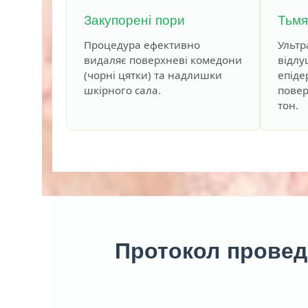
Закупорені пори
Тьмя
Процедура ефективно
Ультр
видаляє поверхневі комедони
відлу
(чорні цятки) та надлишки
епіде
шкірного сала.
повер
тон.
Протокол провед