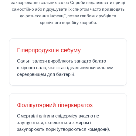
захворювання сальних залоз. Спроби видавлювати прищі
самостійно або підсушувати їх спиртом часто призводять
до рознесення інфекції, появи глибоких рубців та
хронічного перебігу хвороби.
Гіперпродукція себуму
Сальні залози виробляють занадто багато
шкірного сала, яке стає ідеальним живильним
середовищем для бактерій.
Фолікулярний гіперкератоз
Омертвілі клітини епідермісу вчасно не
злущуються, склеюються з жиром і
закупорюють пори (утворюються комедони).