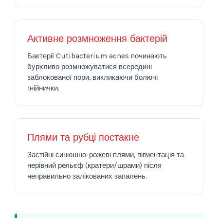
Активне розмноження бактерій
Бактерії Cutibacterium acnes починають
бурхливо розмножуватися всередині
заблокованої пори, викликаючи болючі
гнійнички.
Плями та рубці постакне
Застійні синюшно-рожеві плями, пігментація та
нерівний рельєф (кратери/шрами) після
неправильно залікованих запалень.