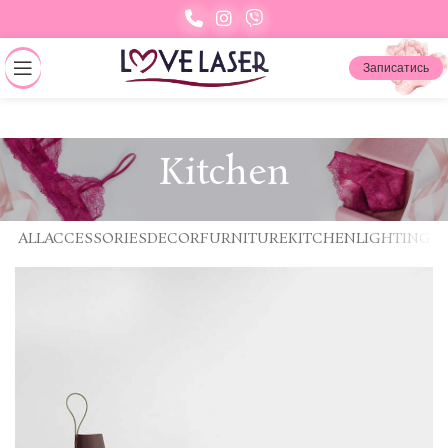
Записатись
Kitchen
ALL
ACCESSORIES
DECOR
FURNITURE
KITCHEN
LIGHTING