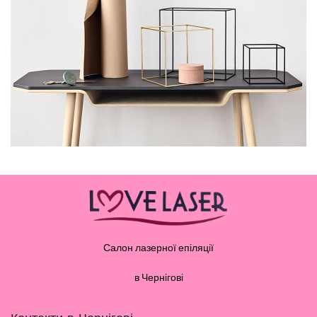
LEO UTEU ULLAMCORPER
KITCHEN
Салон лазерної епіляції
в Чернігові